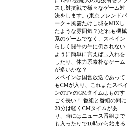
に1名の芸能人の応援者をプラ
スし対抗戦で様々なゲーム対
決をします。(東京フレンドパ
ーク＋風雲たけし城をMIXし
たような雰囲気？)どれも機械
系のゲームでなく、スペイン
らしく闘牛の牛に倒されない
ように簡単に言えば玉入れを
したり、体力系素朴なゲーム
が多いかな？
スペインは国営放送であって
もCMが入り、これまたスペ
ンのTVのCMタイムはものす
ごく長い！ 番組と番組の間に
20分は軽くCMタイムがあ
り、時にはニュース番組まで
も入ったりで10時から始まる