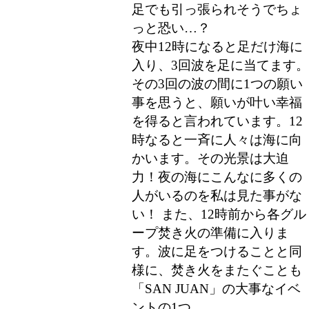
足でも引っ張られそうでちょ
っと恐い…？
夜中12時になると足だけ海に
入り、3回波を足に当てます。
その3回の波の間に1つの願い
事を思うと、願いが叶い幸福
を得ると言われています。12
時なると一斉に人々は海に向
かいます。その光景は大迫
力！夜の海にこんなに多くの
人がいるのを私は見た事がな
い！ また、12時前から各グル
ープ焚き火の準備に入りま
す。波に足をつけることと同
様に、焚き火をまたぐことも
「SAN JUAN」の大事なイベ
ントの1つ。