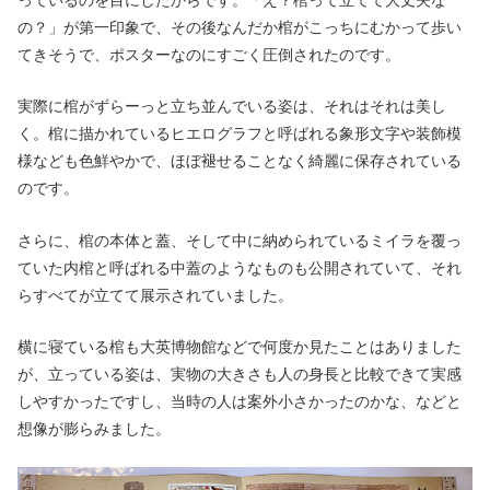
の？」が第一印象で、その後なんだか棺がこっちにむかって歩い
てきそうで、ポスターなのにすごく圧倒されたのです。
実際に棺がずらーっと立ち並んでいる姿は、それはそれは美し
く。棺に描かれているヒエログラフと呼ばれる象形文字や装飾模
様なども色鮮やかで、ほぼ褪せることなく綺麗に保存されている
のです。
さらに、棺の本体と蓋、そして中に納められているミイラを覆っ
ていた内棺と呼ばれる中蓋のようなものも公開されていて、それ
らすべてが立てて展示されていました。
横に寝ている棺も大英博物館などで何度か見たことはありました
が、立っている姿は、実物の大きさも人の身長と比較できて実感
しやすかったですし、当時の人は案外小さかったのかな、などと
想像が膨らみました。