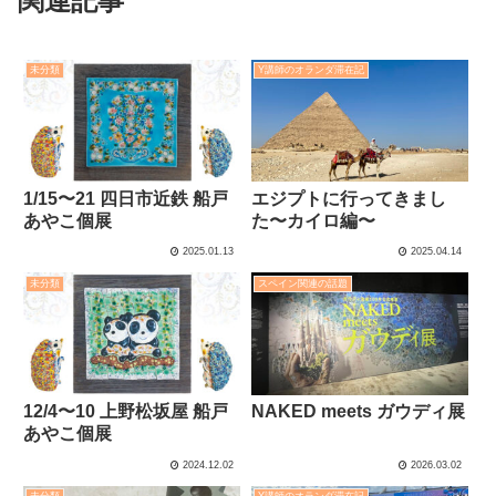
関連記事
未分類
Y講師のオランダ滞在記
1/15〜21 四日市近鉄 船戸
エジプトに行ってきまし
あやこ個展
た〜カイロ編〜
2025.01.13
2025.04.14
未分類
スペイン関連の話題
12/4〜10 上野松坂屋 船戸
NAKED meets ガウディ展
あやこ個展
2024.12.02
2026.03.02
未分類
Y講師のオランダ滞在記