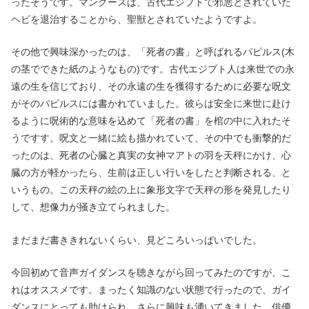
ったそうです。マングースは、古代エジプトで邪悪とされていた
ヘビを退治することから、聖獣とされていたようですよ。
その他で興味深かったのは、「死者の書」と呼ばれるパピルス(木
の茎でできた紙のようなもの)です。古代エジプト人は来世での永
遠の生を信じており、その永遠の生を獲得するために必要な呪文
がそのパピルスには書かれていました。彼らは安全に来世に赴け
るように呪術的な意味を込めて「死者の書」を棺の中に入れたそ
うですす。呪文と一緒に絵も描かれていて、その中でも衝撃的だ
ったのは、死者の心臓と真実の女神マアトの羽を天秤にかけ、心
臓の方が軽かったら、生前は正しい行いをしたと判断される、と
いうもの。この天秤の絵の上に象形文字で天秤の形を発見したり
して、想像力が掻き立てられました。
まだまだ書ききれないくらい、見どころいっぱいでした。
今回初めて音声ガイダンスを聴きながら回ってみたのですが、こ
れはオススメです。まったく知識のない状態で行ったので、ガイ
ダンスにとっても助けられ、さらに興味も湧いてきました。俳優