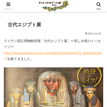
スペインタイル絵付けレッスン講師のブログです
メニュー
検索
古代エジプト展
2021.04.19
ライデン国立博物館所蔵「古代エジプト展」ー美しき棺のメッセ
ージー
https://www.bunkamura.co.jp/museum/exhibition/21_leidenegypt/
を観てきました。