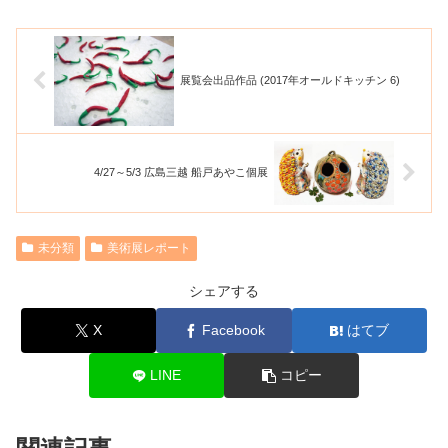
展覧会出品作品 (2017年オールドキッチン 6)
4/27～5/3 広島三越 船戸あやこ個展
未分類
美術展レポート
シェアする
X
Facebook
はてブ
LINE
コピー