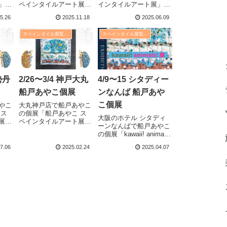
」が
ペインタイルアート展」
インタイルアート展」が
025
が始まります。日程：
始まります。日程：2025
5.26
2025.11.18
2025.06.09
3日
2025年11月20日(木)〜26
年6月11日(水)〜17日(火)
時
日(水)時間：10時〜19時
時間：10時〜18時 (最終
スペインタイル展覧会・イベント
スペインタイル展覧会・イベント
場
(最終日は16時30分まで)
日は15時まで)場所：近
コミ
場所：トキハ本店 7階 美
鉄奈良 5階 美術画
術特設会場 大分市
廊 奈良県奈良市西
市総
府内町2丁目1...
大寺東町2-4-1 ...
勢丹
2/26〜3/4 神戸大丸
4/9〜15 シタディー
船戸あやこ個展
ンなんば 船戸あや
こ個展
やこ
大丸神戸店で船戸あやこ
 ス
の個展「船戸あやこ ス
大阪のホテル シタディ
展」
ペインタイルアート展」
ーンなんばで船戸あやこ
：
が始まります。日程：
の個展「kawaii! animals!
13日
2025年2月26日(水)〜3月
展」が始まります。日
時
4日(火)時間：10時〜19
7.06
2025.02.24
2025.04.07
程：2025年4月9日(水)〜
場
時 (最終日は〜17時)場
15日(火)時間：11時〜18
 イ
所：大丸神戸店 7階 く
時場所：シタディーンな
ラリ
らしのギャラリー
んば大阪 1階 ロビーフ
区八
兵庫県神戸市中央区明
ロア 大阪府大阪市
石...
浪速区...