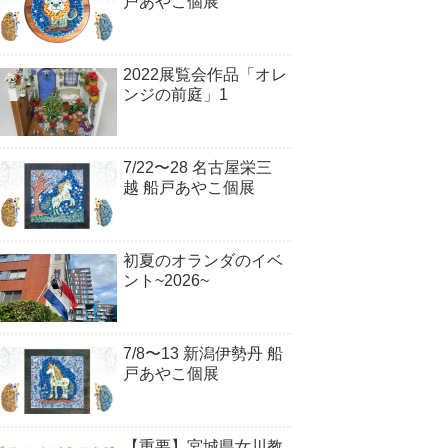
戸あやこ個展
2022展覧会作品「オレ
ンジの前庭」1
7/22〜28 名古屋栄三
越 船戸あやこ個展
初夏のオランダのイベ
ント~2026~
7/8〜13 新潟伊勢丹 船
戸あやこ個展
【重要】宮城県女川教