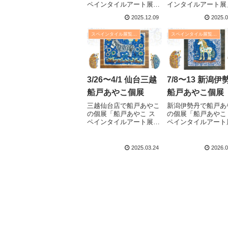
ペインタイルアート展」
インタイルアート展
が始まります。日程：
始まります。日程：2
2025.12.09
2025.0
2025年12月11日(木)〜17
年5月28日(水)〜6月
日(水)時間：10時〜20時
(火)時間：10時〜19
スペインタイル展覧会・イベント
スペインタイル展覧会・イベント
(最終日は16時まで)場
(最終日は17時まで)
所：東急吉祥寺店 8階
所：富山大和 5階
FUMI Art 東京都武
ュニティギャラリ
蔵野市吉祥寺...
ー 富山県富山
曲輪3丁...
3/26〜4/1 仙台三越
7/8〜13 新潟伊
船戸あやこ個展
船戸あやこ個展
三越仙台店で船戸あやこ
新潟伊勢丹で船戸あ
の個展「船戸あやこ ス
の個展「船戸あやこ
ペインタイルアート展」
ペインタイルアート
が始まります。日程：
が始まります。日程
2025年3月26日(水)〜4月
2026年7月8日(水)〜
1日(火)時間：10時〜19
(月)時間：10時〜19
2025.03.24
2026.0
時 (最終日は16時まで)場
(最終日は16時まで)
所：仙台三越 本館7階
所：新潟伊勢丹 7階
アートギャラリー
セタン アートギャ
宮城県仙台市青葉区一
ー 新潟市中央
番...
千...